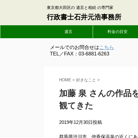
東京都大田区の 遺言と相続 の専門家
行政書士石井元浩事務所
遺言
料金の目安
メールでのお問合せは
こちら
TEL／FAX：03-6881-6263
HOME
>
好きなこと
>
加藤 泉 さんの作品
観てきた
2019年12月30日投稿
群馬県渋川市、伊香保温泉の近くに