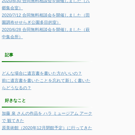
2020/8/30 合同無料相談会を開催しました（六
郷集会室）
2020/7/12 合同無料相談会を開催しました（田
園調布せせらぎ公園多目的室）
2020/6/28 合同無料相談会を開催しました（萩
中集会所）
記事
どんな場合に遺言書を書いた方がいいの？
前に遺言書を書いたことを忘れて新しく書いた
らどうなるの？
好きなこと
加藤 泉 さんの作品を ハラ ミュージアム アーク
で 観てきた
原美術館（2020年12月閉館予定）に行ってきた