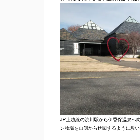
JR上越線の渋川駅から伊香保温泉へ
ン牧場を山側から迂回するように歩い